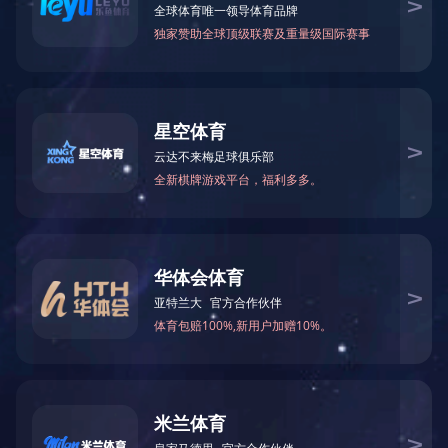
冶金渣、保护渣等高温物性检测设备
企业荣誉
冶金石灰活性度测定仪
联系我们
矿石、焦炭物理检测及制样设备
工业分析、测硫仪等
ISO
胶质层