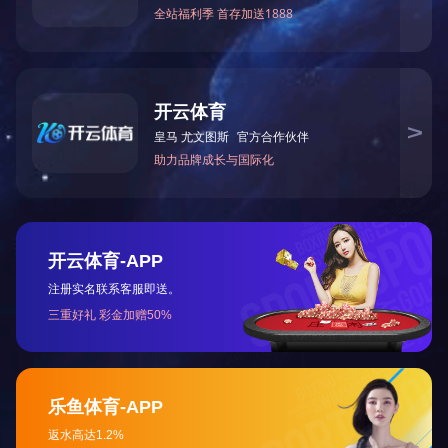
实用新型专利证书
实用新型专利证书
营业执照
粘结指数
1
2