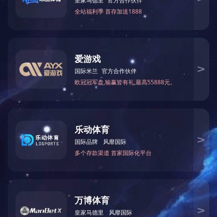
流动度
石灰活度