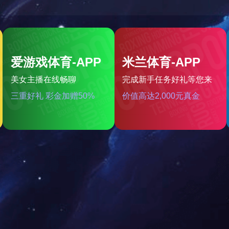
1系列全自动石灰活性度测
HD-572全自动生石灰活性测定仪
定仪
1
共2条