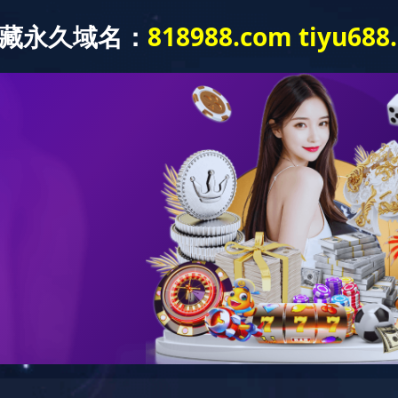
0412
面登录-开云(中国)
产品展示
公司简介
开云网页版页面登录