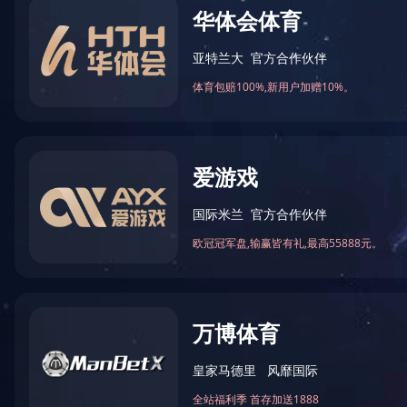
直接还原铁用球团检
测设备
铁精粉
生球检验及焙烧设备