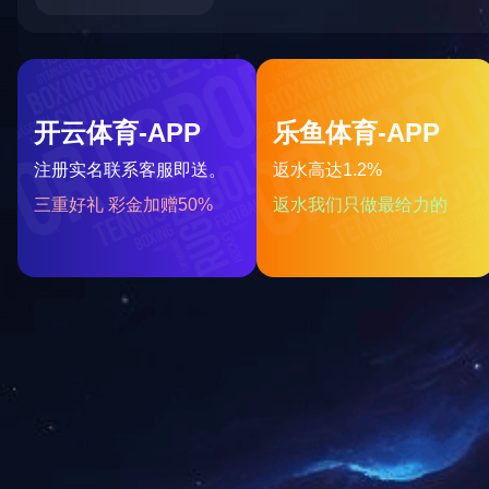
焦炭高温性能检测系
统
HD-57
焦化行业检测及优化
配煤设备
球团矿、烧结矿、块
矿高温冶金性能检测
系统
烧结、球团优化配矿
研究设备
高炉配吹煤检测设备
冶金渣、保护渣等高
温物性检测设备
冶金石灰活性度测定
仪